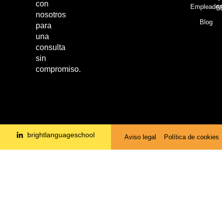
con
Empleado
5
nosotros
Blog
para
una
consulta
sin
compromiso.
brightlanguageschool
Aviso legal
Política de cookies