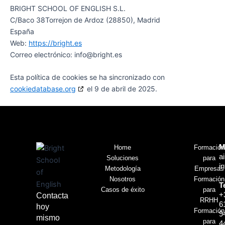
BRIGHT SCHOOL OF ENGLISH S.L.
C/Baco 38Torrejon de Ardoz (28850), Madrid
España
Web:
https://bright.es
Correo electrónico:
info@
bright.es
Esta política de cookies se ha sincronizado con
cookiedatabase.org
el 9 de abril de 2025.
M
Home
Formación
a
Soluciones
para
i
Metodología
Empresas
Nosotros
Formación
T
Casos de éxito
para
+
Contacta
RRHH
6
hoy
Formación
9
mismo
para
4