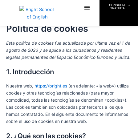
Consent
Consent
Consent
Ir
CONSULTA
to
to
to
GRATUITA
al
service
service
service
contenido
complianz
google-
varios
Política de cookies
fonts
CASOS DE ÉXITO
Esta política de cookies fue actualizada por última vez el 1 de
agosto de 2026 y se aplica a los ciudadanos y residentes
legales permanentes del Espacio Económico Europeo y Suiza.
1. Introducción
Nuestra web,
https://bright.es
(en adelante: «la web») utiliza
cookies y otras tecnologías relacionadas (para mayor
comodidad, todas las tecnologías se denominan «cookies»).
Las cookies también son colocadas por terceros a los que
hemos contratado. En el siguiente documento te informamos
sobre el uso de cookies en nuestra web.
2. ¿Qué son las cookies?